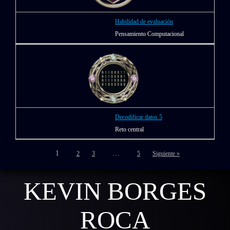
Habilidad de evaluación
Pensamiento Computacional
Decodificar datos 5
Reto central
1
…
2
3
5
Siguiente »
KEVIN BORGES
ROCA