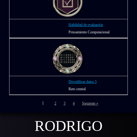
Habilidad de evaluación
Pensamiento Computacional
Decodificar datos 5
Reto central
1
2
3
4
Siguiente »
RODRIGO