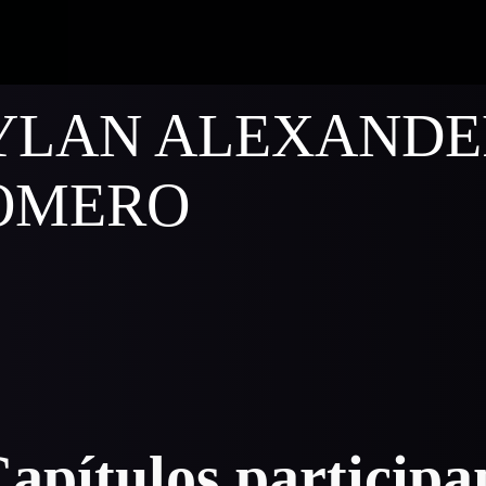
YLAN ALEXANDE
OMERO
apítulos particip